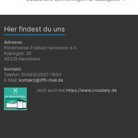
Hier findest du uns
Adresse:
Förderverein Freibad Havixbeck e.V.
Kolpingstr. 20
48329 Havixbeck
Kontakt:
Telefon: 0049(0)2507-7850
E-Mail:
kontakt(@)ffh-mail.de
Jetzt auch bei
https://www.crossiety.de