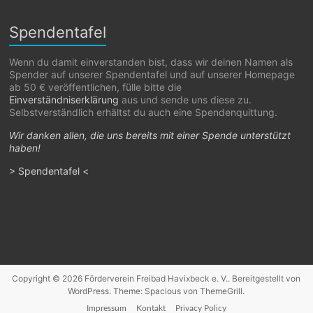
Spendentafel
Wenn du damit einverstanden bist, dass wir deinen Namen als
Spender auf unserer Spendentafel und auf unserer Homepage
ab 50 € veröffentlichen, fülle bitte die
Einverständniserklärung
aus und sende uns diese zu.
Selbstverständlich erhältst du auch eine Spendenquittung.
Wir danken allen, die uns bereits mit einer Spende unterstützt
haben!
> Spendentafel <
Copyright © 2026
Förderverein Freibad Havixbeck e. V.
. Bereitgestellt von
WordPress
. Theme: Spacious von
ThemeGrill
.
Impressum
Kontakt
Privacy Policy