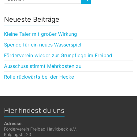
Neueste Beiträge
Kleine Taler mit großer Wirkung
Spende für ein neues Wasserspiel
Förderverein wieder zur Grünpflege im Freibad
Ausschuss stimmt Mehrkosten zu
Rolle rückwärts bei der Hecke
Hier findest du uns
Adresse:
Förderverein Freibad Havixbeck e.V.
Kolpingstr. 20