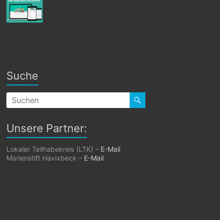
Suche
Unsere Partner:
Lokaler Teilhabekreis (LTK) –
E-Mail
Marienstift Havixbeck –
E-Mail