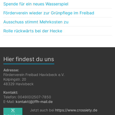
Spende für ein neues Wasserspiel
Förderverein wieder zur Grünpflege im Freibad
Ausschuss stimmt Mehrkosten zu
Rolle rückwärts bei der Hecke
Hier findest du uns
Adresse:
Förderverein Freibad Havixbeck e.V.
Kolpingstr. 20
48329 Havixbeck
Kontakt:
Telefon: 0049(0)2507-7850
E-Mail:
kontakt(@)ffh-mail.de
Jetzt auch bei
https://www.crossiety.de