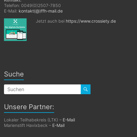
Telefon: 0049(0)2507-7850
E-Mail:
kontakt(@)ffh-mail.de
Jetzt auch bei
https://www.crossiety.de
Suche
Unsere Partner:
Lokaler Teilhabekreis (LTK) –
E-Mail
Marienstift Havixbeck –
E-Mail