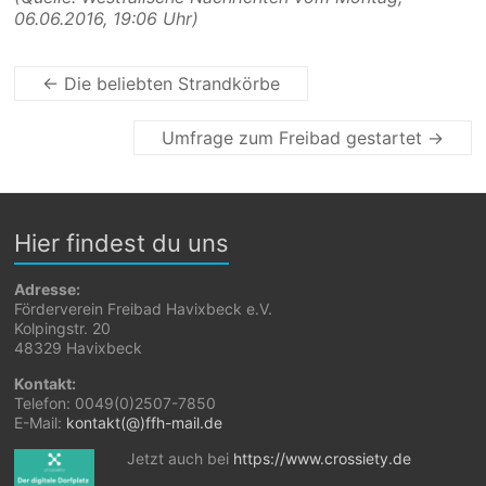
06.06.2016, 19:06 Uhr)
←
Die beliebten Strandkörbe
Umfrage zum Freibad gestartet
→
Hier findest du uns
Adresse:
Förderverein Freibad Havixbeck e.V.
Kolpingstr. 20
48329 Havixbeck
Kontakt:
Telefon: 0049(0)2507-7850
E-Mail:
kontakt(@)ffh-mail.de
Jetzt auch bei
https://www.crossiety.de