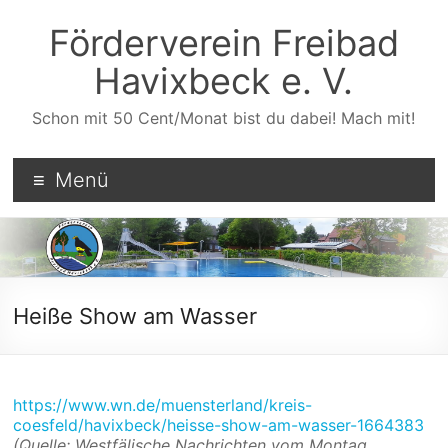
Zum
Inhalt
Förderverein Freibad
wechseln
Havixbeck e. V.
Schon mit 50 Cent/Monat bist du dabei! Mach mit!
Menü
Heiße Show am Wasser
https://www.wn.de/muensterland/kreis-
coesfeld/havixbeck/heisse-show-am-wasser-1664383
(Quelle: Westfälische Nachrichten vom
Montag,