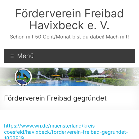
Zum
Inhalt
Förderverein Freibad
wechseln
Havixbeck e. V.
Schon mit 50 Cent/Monat bist du dabei! Mach mit!
Menü
Förderverein Freibad gegründet
https://www.wn.de/muensterland/kreis-
coesfeld/havixbeck/forderverein-freibad-gegrundet-
1868919