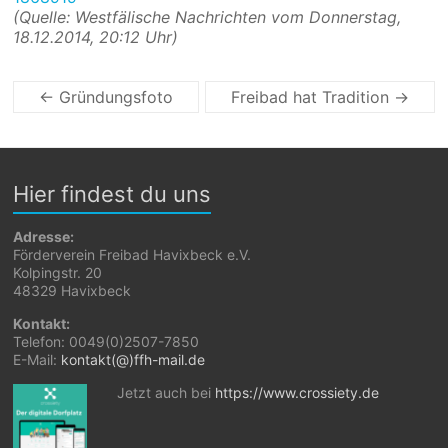
(Quelle: Westfälische Nachrichten vom
Donnerstag,
18.12.2014, 20:12 Uhr)
←
Gründungsfoto
Freibad hat Tradition
→
Hier findest du uns
Adresse:
Förderverein Freibad Havixbeck e.V.
Kolpingstr. 20
48329 Havixbeck
Kontakt:
Telefon: 0049(0)2507-7850
E-Mail:
kontakt(@)ffh-mail.de
Jetzt auch bei
https://www.crossiety.de