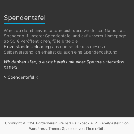
Spendentafel
Wenn du damit einverstanden bist, dass wir deinen Namen als
Spender auf unserer Spendentafel und auf unserer Homepage
ab 50 € veröffentlichen, fülle bitte die
Einverständniserklärung
aus und sende uns diese zu.
Selbstverständlich erhältst du auch eine Spendenquittung.
Wir danken allen, die uns bereits mit einer Spende unterstützt
haben!
> Spendentafel <
Copyright © 2026
Förderverein Freibad Havixbeck e. V.
. Bereitgestellt von
WordPress
. Theme: Spacious von
ThemeGrill
.