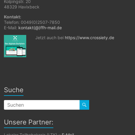
Kolpingstr. 20
48329 Havixbeck
Kontakt:
Telefon: 0049(0)2507-7850
E-Mail:
kontakt(@)ffh-mail.de
Jetzt auch bei
https://www.crossiety.de
Suche
Unsere Partner:
Lokaler Teilhabekreis (LTK) –
E-Mail