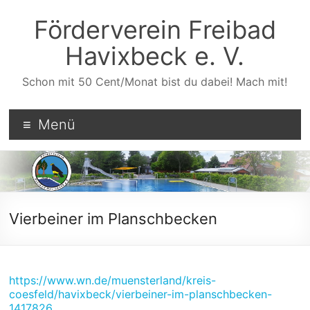
Zum
Inhalt
Förderverein Freibad
wechseln
Havixbeck e. V.
Schon mit 50 Cent/Monat bist du dabei! Mach mit!
Menü
Vierbeiner im Planschbecken
https://www.wn.de/muensterland/kreis-
coesfeld/havixbeck/vierbeiner-im-planschbecken-
1417826