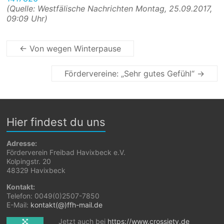
(Quelle: Westfälische Nachrichten Montag, 25.09.2
017,
09:09 Uhr)
←
Von wegen Winterpause
Fördervereine: „Sehr gutes Gefühl“
→
Hier findest du uns
Adresse:
Förderverein Freibad Havixbeck e.V.
Kolpingstr. 20
48329 Havixbeck
Kontakt:
Telefon: 0049(0)2507-7850
E-Mail:
kontakt(@)ffh-mail.de
Jetzt auch bei
https://www.crossiety.de