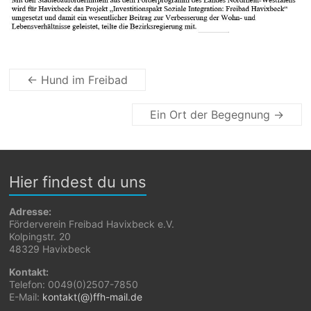
←
Hund im Freibad
Ein Ort der Begegnung
→
Hier findest du uns
Adresse:
Förderverein Freibad Havixbeck e.V.
Kolpingstr. 20
48329 Havixbeck
Kontakt:
Telefon: 0049(0)2507-7850
E-Mail:
kontakt(@)ffh-mail.de