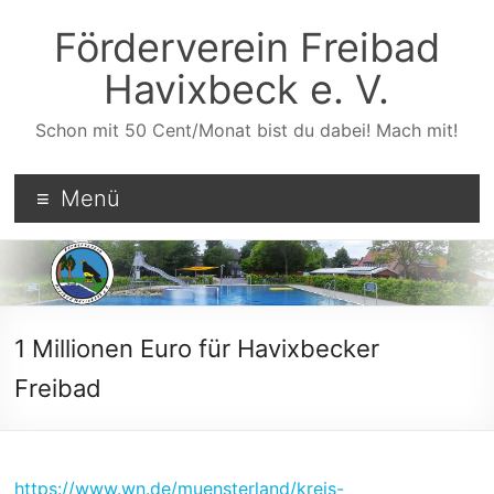
Zum
Inhalt
Förderverein Freibad
wechseln
Havixbeck e. V.
Schon mit 50 Cent/Monat bist du dabei! Mach mit!
Menü
1 Millionen Euro für Havixbecker
Freibad
https://www.wn.de/muensterland/kreis-